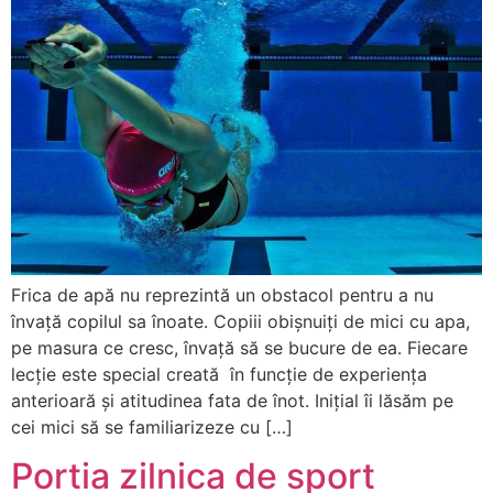
Frica de apă nu reprezintă un obstacol pentru a nu
învață copilul sa înoate. Copiii obișnuiți de mici cu apa,
pe masura ce cresc, învață să se bucure de ea. Fiecare
lecție este special creată în funcție de experiența
anterioară și atitudinea fata de înot. Inițial îi lăsăm pe
cei mici să se familiarizeze cu […]
Portia zilnica de sport