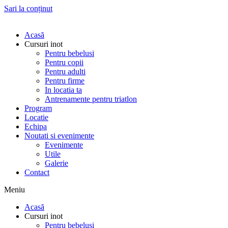
Sari la conținut
Acasă
Cursuri inot
Pentru bebelusi
Pentru copii
Pentru adulti
Pentru firme
In locatia ta
Antrenamente pentru triatlon
Program
Locatie
Echipa
Noutati si evenimente
Evenimente
Utile
Galerie
Contact
Meniu
Acasă
Cursuri inot
Pentru bebelusi