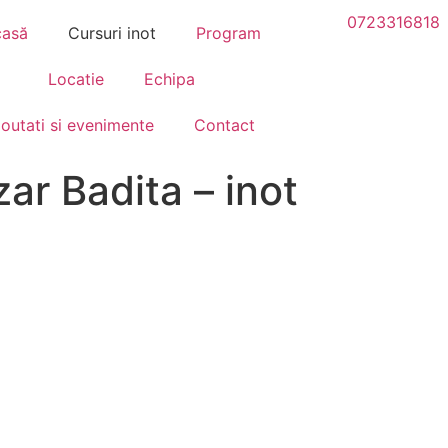
0723316818
casă
Cursuri inot
Program
Locatie
Echipa
outati si evenimente
Contact
r Badita – inot