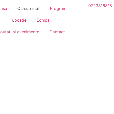
0723316818
casă
Cursuri inot
Program
Locatie
Echipa
outati si evenimente
Contact