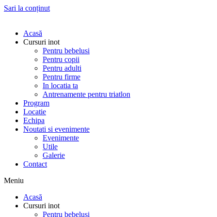
Sari la conținut
Acasă
Cursuri inot
Pentru bebelusi
Pentru copii
Pentru adulti
Pentru firme
In locatia ta
Antrenamente pentru triatlon
Program
Locatie
Echipa
Noutati si evenimente
Evenimente
Utile
Galerie
Contact
Meniu
Acasă
Cursuri inot
Pentru bebelusi