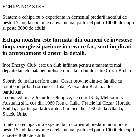
ECHIPA NOASTRA
Suntem o echipa cu o experienta in domeniul predarii inotului de
peste 15 ani, la cursurile careia au luat parte cel putin 10000 de copii
si peste 3000 de adulti.
Echipa noastra este formata din oameni ce investesc
timp, energie si pasiune in ceea ce fac, sunt implicati
in antrenament si atenti la detalii.
Inot Energy Club este un club infiintat pentru a transmite mai
departe tainele natatiei preluate din tata in fiu de catre Cezar Badita.
Sportiv de inalta performanta, Cezar provine dintr-o familie cu
traditie in poloul romanesc. Tatal, Alexandru Badita, a fost
participant
la doua editii ale Jocurilor Olimpice, cea din 1956, Melbourne,
Australia si la cea din 1960 Roma, Italia. Fratele lui Cezar, Horatiu
Badita, a participat la Jocurile Olimpice din 1996 de la Atlanta,
Statele Unite.
Suntem o echipa cu o experienta in domeniul predarii inotului de
peste 15 ani, la cursurile careia au luat parte cel putin 10000 de copii
si peste 3000 de adulti.